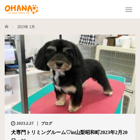
T
o
g
ホーム
2023年 2月
g
l
e
n
a
v
i
g
a
t
i
o
n
2023.2.27
ブログ
犬専門トリミングルーム♡in山梨昭和町2023年2月20