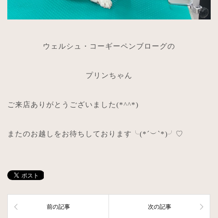
ウェルシュ・コーギーペンブローグの
プリンちゃん
ご来店ありがとうございました
(*^^*)
またのお越しをお待ちしております╰
(*´
︶
`*)
╯
♡
前の記事
次の記事