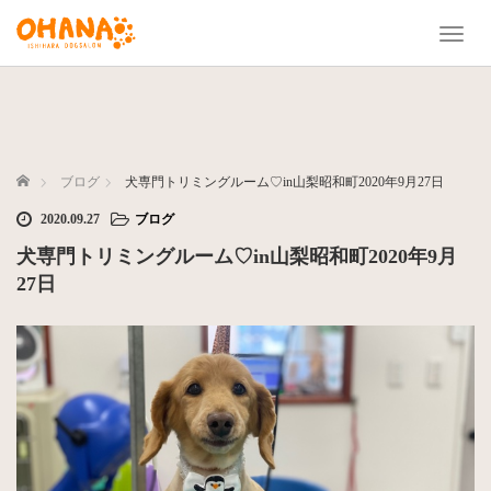
T
o
g
g
l
e
n
ホーム
ブログ
犬専門トリミングルーム♡in山梨昭和町2020年9月27日
a
2020.09.27
ブログ
v
i
犬専門トリミングルーム♡in山梨昭和町2020年9月
g
27日
a
t
i
o
n