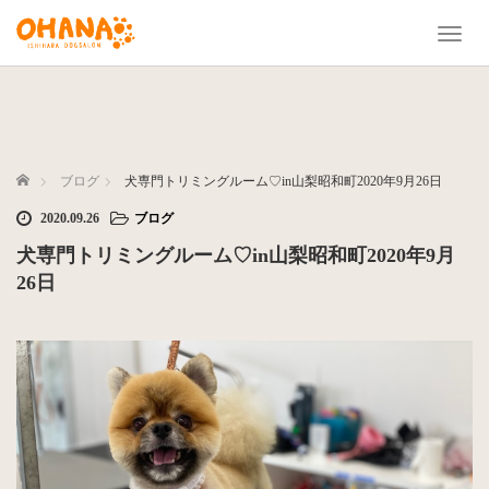
T
o
g
g
l
e
n
ホーム
ブログ
犬専門トリミングルーム♡in山梨昭和町2020年9月26日
a
2020.09.26
ブログ
v
i
犬専門トリミングルーム♡in山梨昭和町2020年9月
g
26日
a
t
i
o
n