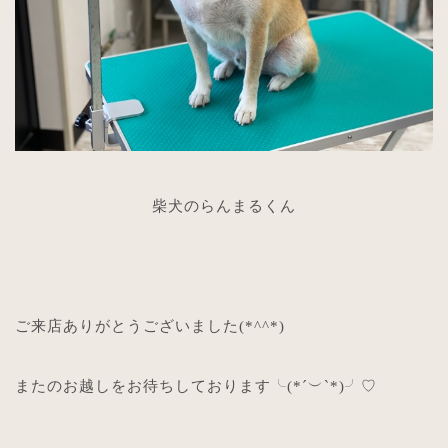
柴犬のらんまるくん
ご来店ありがとうございました
(*^^*)
またのお越しをお待ちしております╰
(*´
︶
`*)
╯
♡