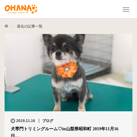
T
o
g
ホーム
過去の記事一覧
g
l
e
n
a
v
i
g
a
t
i
o
n
2019.11.16
ブログ
犬専門トリミングルーム♡in山梨県昭和町 2019年11月16
日…