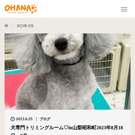
T
o
g
ホーム
2023年 8月
g
l
e
n
a
v
i
g
a
t
i
o
n
2023.8.25
ブログ
犬専門トリミングルーム♡in山梨昭和町2023年8月18