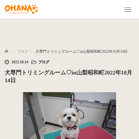
T
o
g
g
l
e
n
ホーム
ブログ
犬専門トリミングルーム♡in山梨昭和町2022年10月14日
a
2022.10.14
ブログ
v
i
犬専門トリミングルーム♡in山梨昭和町2022年10月
g
14日
a
t
i
o
n