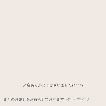
来店ありがとうございました
(*^^*)
またのお越しをお待ちしております╰
(*´
︶
`*)
╯
♡