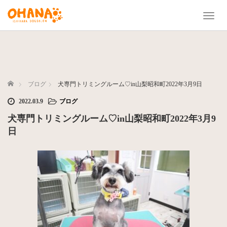
T
o
g
g
l
e
n
ホーム
ブログ
犬専門トリミングルーム♡in山梨昭和町2022年3月9日
a
2022.03.9
ブログ
v
i
犬専門トリミングルーム♡in山梨昭和町2022年3月9
g
日
a
t
i
o
n