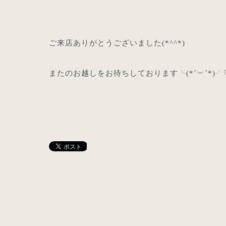
ご来店ありがとうございました
(*^^*)
またのお越しをお待ちしております╰
(*´
︶
`*)
╯