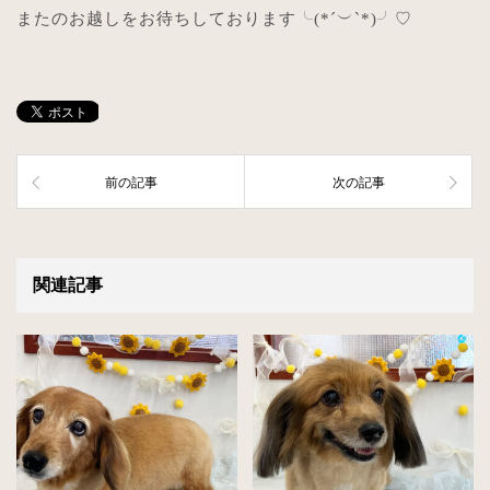
またのお越しをお待ちしております╰
(*´
︶
`*)
╯
♡
前の記事
次の記事
関連記事