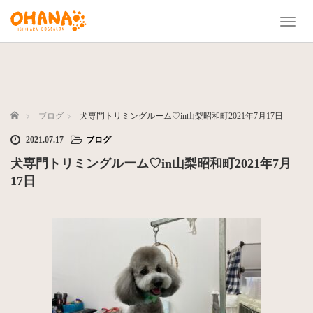
T
o
g
g
l
e
n
ホーム
ブログ
犬専門トリミングルーム♡in山梨昭和町2021年7月17日
a
2021.07.17
ブログ
v
i
犬専門トリミングルーム♡in山梨昭和町2021年7月
g
17日
a
t
i
o
n