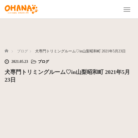
T
o
g
g
l
e
n
ホーム
ブログ
犬専門トリミングルーム♡in山梨昭和町 2021年5月23日
a
2021.05.23
ブログ
v
i
犬専門トリミングルーム♡in山梨昭和町 2021年5月
g
23日
a
t
i
o
n