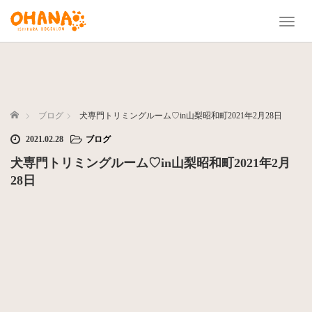
T
o
g
g
l
e
n
ホーム
ブログ
犬専門トリミングルーム♡in山梨昭和町2021年2月28日
a
2021.02.28
ブログ
v
i
犬専門トリミングルーム♡in山梨昭和町2021年2月
g
28日
a
t
i
o
n