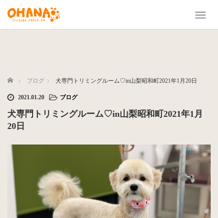
T
o
g
g
l
e
n
ホーム
ブログ
犬専門トリミングルーム♡in山梨昭和町2021年1月20日
a
2021.01.20
ブログ
v
i
犬専門トリミングルーム♡in山梨昭和町2021年1月
g
20日
a
t
i
o
n