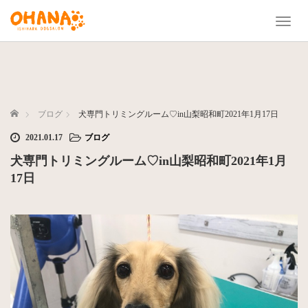
T
o
g
g
l
e
n
ホーム
ブログ
犬専門トリミングルーム♡in山梨昭和町2021年1月17日
a
2021.01.17
ブログ
v
i
犬専門トリミングルーム♡in山梨昭和町2021年1月
g
17日
a
t
i
o
n