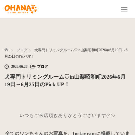
T
o
g
g
l
e
n
ホーム
ブログ
犬専門トリミングルーム♡in山梨昭和町2026年6月19日～6
a
月25日のPick UP！
v
2026.06.26
ブログ
i
g
犬専門トリミングルーム♡in山梨昭和町2026年6月
a
19日～6月25日のPick UP！
t
i
o
n
いつもご来店頂きありがとうございます(^^♪
全てのワンちゃんのお写真を、Instagramに掲載していま