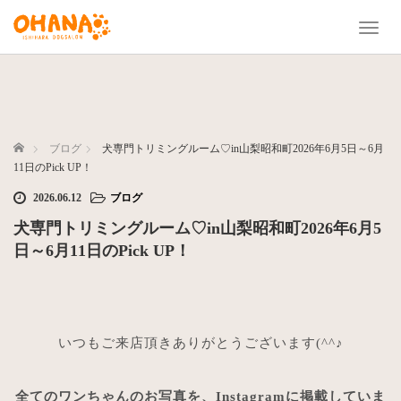
T
o
g
g
l
e
n
ホーム
ブログ
犬専門トリミングルーム♡in山梨昭和町2026年6月5日～6月
a
11日のPick UP！
v
2026.06.12
ブログ
i
g
犬専門トリミングルーム♡in山梨昭和町2026年6月5
a
日～6月11日のPick UP！
t
i
o
n
いつもご来店頂きありがとうございます(^^♪
全てのワンちゃんのお写真を、Instagramに掲載していま