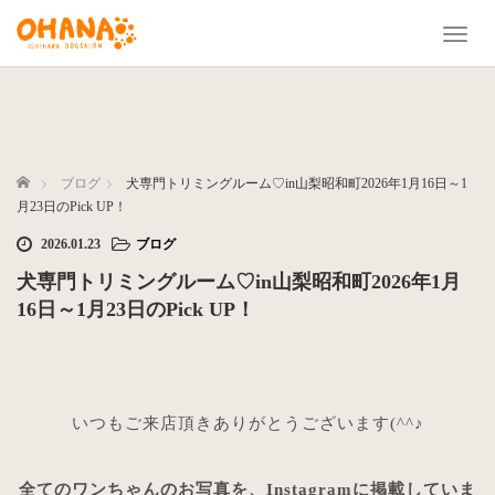
T
o
g
g
l
e
n
ホーム
ブログ
犬専門トリミングルーム♡in山梨昭和町2026年1月16日～1
a
月23日のPick UP！
v
2026.01.23
ブログ
i
g
犬専門トリミングルーム♡in山梨昭和町2026年1月
a
16日～1月23日のPick UP！
t
i
o
n
いつもご来店頂きありがとうございます(^^♪
全てのワンちゃんのお写真を、Instagramに掲載していま