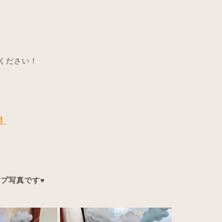
覧ください！
！
ップ写真です♥