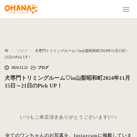
T
o
g
g
l
e
n
ホーム
ブログ
犬専門トリミングルーム♡in山梨昭和町2024年11月15日～
a
21日のPick UP！
v
2024.11.22
ブログ
i
g
犬専門トリミングルーム♡in山梨昭和町2024年11月
a
15日～21日のPick UP！
t
i
o
n
いつもご来店頂きありがとうございます(^^♪
全てのワンちゃんのお写真を、Instagramに掲載していま