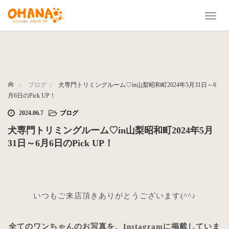
T
o
g
g
l
e
n
ホーム
ブログ
犬専門トリミングルーム♡in山梨昭和町2024年5月31日～6
a
月6日のPick UP！
v
2024.06.7
ブログ
i
g
犬専門トリミングルーム♡in山梨昭和町2024年5月
a
31日～6月6日のPick UP！
t
i
o
n
いつもご来店頂きありがとうございます(^^♪
全てのワンちゃんのお写真を、Instagramに掲載していま