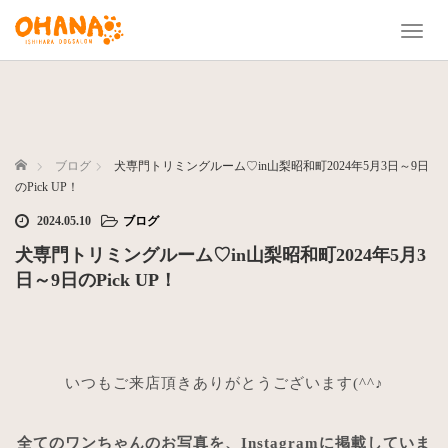
T
o
g
g
l
e
n
ホーム
ブログ
犬専門トリミングルーム♡in山梨昭和町2024年5月3日～9日
a
のPick UP！
v
2024.05.10
ブログ
i
g
犬専門トリミングルーム♡in山梨昭和町2024年5月3
a
日～9日のPick UP！
t
i
o
n
いつもご来店頂きありがとうございます(^^♪
全てのワンちゃんのお写真を、Instagramに掲載していま