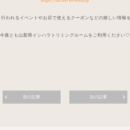
https://lin.ee/xP00lhDp
月行われるイベントやお店で使えるクーポンなどの嬉しい情報を配
今後とも山梨県イシハラトリミングルームをご利用ください♡
前の記事
次の記事