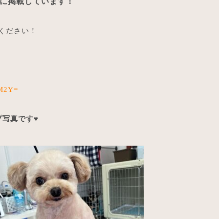
amに掲載しています！
覧ください！
2M2Y=
プ写真です♥